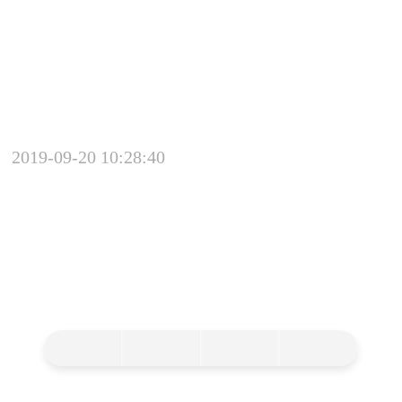
详解四大工业废气处理方法
大气污染是全球目前较突出的环境问题之一，其污染物的主要来源是
工业废气，工业废气由于生产的工艺不同，产生的污染物种类不同，不同
污染物种类应采用不同的武汉废处理工艺。 1、有机废气 1）主要来源：
工业生产中会产生各种有机物废气，主要包括各种烃类、醇类、醛类、酸
类、酮类和胺类等。这些废气的来源十分广泛，其中一些化学行业 石化、
2019-09-20 10:28:40
有机合成反应设备排气，印刷行业印墨中有机溶剂，机械行业机械喷漆，
金属制品产生的气味，汽车行业汽车的喷漆、...