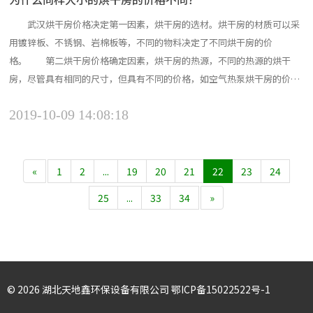
武汉烘干房价格决定第一因素，烘干房的选材。烘干房的材质可以采
用镀锌板、不锈钢、岩棉板等，不同的物料决定了不同烘干房的价
格。 第二烘干房价格确定因素，烘干房的热源，不同的热源的烘干
房，尽管具有相同的尺寸，但具有不同的价格，如空气热泵烘干房的价格
是比加热和电加热煤烘干房更高。 决定烘房价格的第三个因素是烘干
2019-10-09 14:08:18
房配套设备，如电热烘房，可配手动电子控制箱和电脑版电子控制箱。这
种电子控制箱的价格也不一样。因此，同样大小的烘干房价格可能不一
样...
«
1
2
...
19
20
21
22
23
24
25
...
33
34
»
©️ 2026 湖北天地鑫环保设备有限公司
鄂ICP备15022522号-1