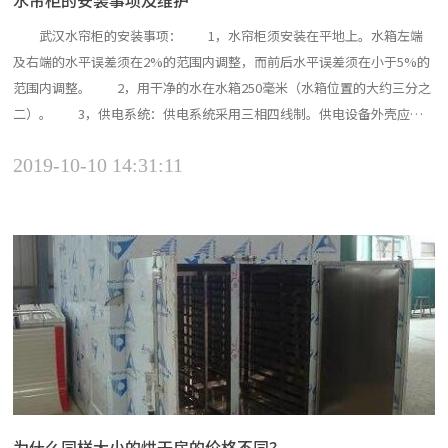
水帘柜的安装事项及维护
武汉水帘柜的安装事项： 1，水帘柜须安装在平地上。水箱左端
及右端的水平误差须在2%的范围内调整，而前后水平误差须在小于5%的
范围内调整。 2，用干净的水在水箱250毫米（水箱位置的大约三分之
二）。 3，供电系统：供电系统采用三相四线制。供电设备外壳应与
供电系统连接，并重复接地。接地电阻小于10。 4，打开水泵（注意
2019-10-10 14:31:11
转动方向）调节流量，微调水帘板，形成均匀的水帘。如果水帘不形成均
匀水膜，则可以用洗衣粉冲洗水帘板，可去除水帘板表...
为什么同样大小的烘干房的价格不同？