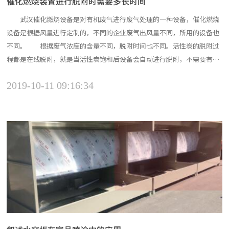
催化燃烧装置进行脱附时需要多长时间
武汉催化燃烧设备是对有机废气进行废气处理的一种设备，催化燃烧
设备是根据风量进行定制的，不同的企业废气出风量不同，所用的设备也
不同。 根据废气浓度的含量不同，脱附时间也不同。活性炭的脱附过
程都是在线脱附，就是当活性炭饱和后设备会自动进行脱附，不需要有人
去经常查看，节省了人工费用。 活性炭进行脱附时会根据箱体的多少
2019-10-11 09:16:34
进行三吸一脱或者是四吸一脱等，就是脱附的时候并不是全部脱附，只有
一个箱体在脱附，其余的箱体仍然在工作。这样是不会耽误工厂...