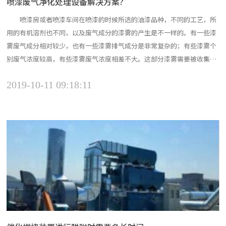
喷漆废气净化处理设备解决方案?
喷漆房或者喷漆车间在喷漆的时候所选的油漆品种，不同的工艺，所
用的有机溶剂也不同，以及废气成分的漆雾的产生是不一样的。有一些漆
雾废气成分相对较少，也有一些漆雾排气成分是非常复杂的；有些漆雾个
别废气浓度较高，有些漆雾废气浓度相差不大。这部分漆雾需要被收集和
处理，而有机废物的主要成分是制造含有三苯基（苯，甲苯，二甲苯等）
2019-10-11 09:18:11
的废气，其特征在于，其为无色的，高度刺激性，通过扩散的空气流至大
气人的呼吸或直接作用于人体，造成人体的呼吸系统，血液，肺...