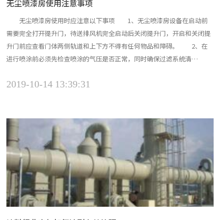
无尘喷漆房使用注意事项
无尘喷漆房使用时应注意以下事项 1、无尘喷漆房设备在启动前
需要完全打开提升门，待送排风机完全启动后关闭提升门，开启和关闭提
升门前应查看门体两侧轨道和上下方不得有任何物品和障碍。 2、在
进行喷涂前必须先检查喷涂的气压是否正常，同时确保过滤系统清
洁； 3、 禁止在喷漆室周围有明火的情况下进行喷涂作业。 4、检
2019-10-14 13:39:31
查空气压缩机和油 水微尘分离器，使喷漆软管保持洁净。 5、必须穿
着指定的喷漆服和佩带安全防护用具才能进入烤漆房进行操作；...