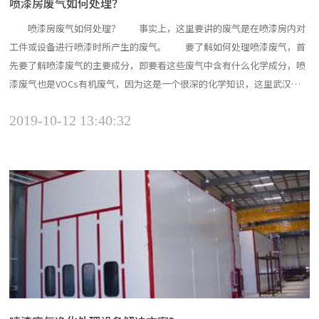
喷漆房废气如何处理？
喷漆房废气如何处理？ 事实上，这里要讲的废气是在喷漆房内对
工件或设备进行喷漆时所产生的废气。 要了解如何处理喷漆废气，首
先要了解喷漆废气的主要成分，即要看这些废气中含有什么化学成分，喷
漆废气也是VOCs有机废气，因为这是一个很深的化学知识，这里武汉喷
漆房厂家的小编简单地解释一些常见的成分。 喷漆材料：油漆涂料由
2019-10-12 13:40:32
不发挥份和发挥份组成，不挥发份包含成膜物质和辅助成膜材料，稀释剂
的挥发份被用于稀释涂料，以实现漆物表面平滑美观的目的。...