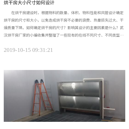
烘干房大小尺寸如何设计
在烘干房建设时，根据物料的数量、体积、物料性能和风管设计确定
烘干房的尺寸和大小，以免造成烘干房不必要的浪费、热量损失过大、干
燥质量下降。如何确定烘干房的尺寸？影响其设计的主要因素是什么？武
汉烘干房厂家的小编收集并整理了一些现有的在线不同尺寸、不同类型的
烘干项目，向您展示相关信息，但对于后期烘干房建筑中的每个人，积累
2019-10-15 09:31:21
了一些经验，减少了些弯路。 物料数量 物料烘干数量是影响烘干
房大小的最重要因素，烘干房搭建时根据客户的要求来确定烘干...