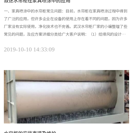
叙述水帘柜在家具喷涂中的应用
一、家具喷涂中的水帘柜常见问题：目前，水帘柜在家具喷涂过程中得到
了广泛的应用，但许多企业在设备的使用上存在着不同的问题，因为许多
厂家没有实际使用，净化技术也不完善。武汉水帘柜厂家的小编整理了些
常见的问题，及应方案详细分类给广大客户说明：（1）给排风的设计不
合理，造成喷漆操作环境排风效果不佳。主要是空气过滤系统阻力大，会
2019-10-10 14:33:09
产生负压局部有死角。当喷漆操作时反弹漆雾对板件有二次污染现象，对
产品质量会有所影响，在此小编提醒只要客户要注意清洁和保养...