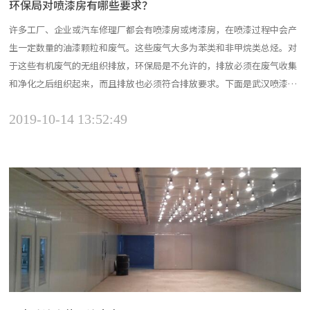
环保局对喷漆房有哪些要求？
许多工厂、企业或汽车修理厂都会有喷漆房或烤漆房，在喷漆过程中会产
生一定数量的油漆颗粒和废气。这些废气大多为苯类和非甲烷类总烃。对
于这些有机废气的无组织排放，环保局是不允许的，排放必须在废气收集
和净化之后组织起来，而且排放也必须符合排放要求。下面是武汉喷漆房
向您展示如何处理喷漆房达到环保局的要求？环保局对喷漆房有哪些要
2019-10-14 13:52:49
求？对喷漆房废气处理工艺较多。我公司已经为喷漆房做了大量的废气处
理项目。投资额有些都低于客户预算，经检测单位检测后都符合标...