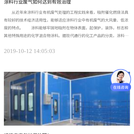
涂料行业废气如何达到有效治理
从近年来涂料行业有机废气处理的工程实践来看，吸附催化燃烧法具
有较好的技术经济适用性，能够适应涂料行业中有机废气的大风量、低浓
度的特点。 涂料能够牢固地吸附在物体表面，起保护，装饰，标志和
其他特殊用途的化学混合物涂料。据现代通行的化工产品的分类，涂料属
于精细化工产品。现代的涂料正在逐步成为一种工程材料的通用性，它是
2019-10-12 14:05:03
在化学工业中的重要产业。 目前，溶剂型涂料占我国涂料工业总产量
的52.1%，远高于发达国家30%的平均水平。由于有机溶...