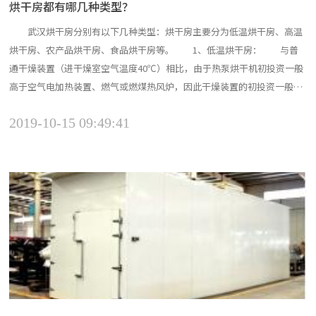
烘干房都有哪几种类型？
武汉烘干房分别有以下几种类型：烘干房主要分为低温烘干房、高温
烘干房、农产品烘干房、食品烘干房等。 1、低温烘干房： 与普
通干燥装置（进干燥室空气温度40℃）相比，由于热泵烘干机初投资一般
高于空气电加热装置、燃气或燃煤热风炉，因此干燥装置的初投资一般高
于普通干燥装置，热泵烘干机干燥装置的能源效率高，运行费用低，其综
2019-10-15 09:49:41
合经济性仍有一定优势。 2、高温烘干房： 可回收物料中的有用
易挥发成分。某些物料含有用易挥发性成分（如香味及其它易...