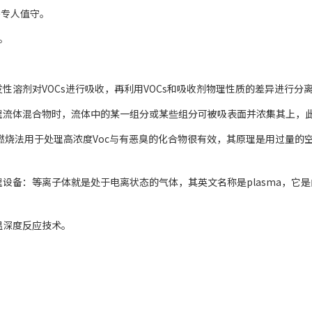
需专人值守。
。
性溶剂对VOCs进行吸收，再利用VOCs和吸收剂物理性质的差异进行分
理流体混合物时，流体中的某一组分或某些组分可被吸表面并浓集其上，
燃烧法用于处理高浓度Voc与有恶臭的化合物很有效，其原理是用过量的
备：等离子体就是处于电离状态的气体，其英文名称是plasma，它是由美
温深度反应技术。