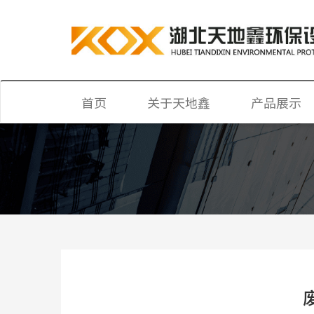
首页
关于天地鑫
产品展示
公司简介
喷漆房
企业文化
活性炭废气吸
荣誉资质
烘干房
光氧催化设备
水帘柜
催化燃烧设备