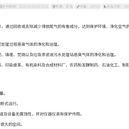
发布时间：2020-08-03 08:33:28
来源：本站
作者：admin
点击次数：160
术，通过回收或去除减少排放尾气的有害成分，达到保护环境、净化空气
泥处理过程恶臭气体的净化和治理。
肥、填埋、焚烧以及垃圾渗滤液污水处理站恶臭气体的净化和治理。
料、印染皮革、有机染料及合成材料厂、农药和发酵制药、石油化工、制
量。
间断式运行。
管道及设备无腐蚀性，并对仪器仪表有保护作用。
用很大的空间。