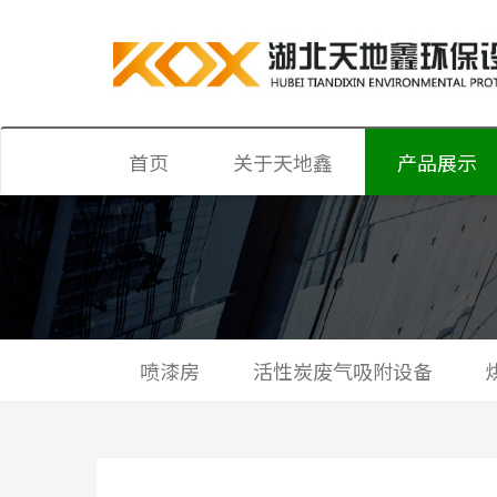
首页
关于天地鑫
产品展示
公司简介
喷漆房
企业文化
活性炭废气吸
荣誉资质
烘干房
光氧催化设备
喷漆房
活性炭废气吸附设备
水帘柜
催化燃烧设备