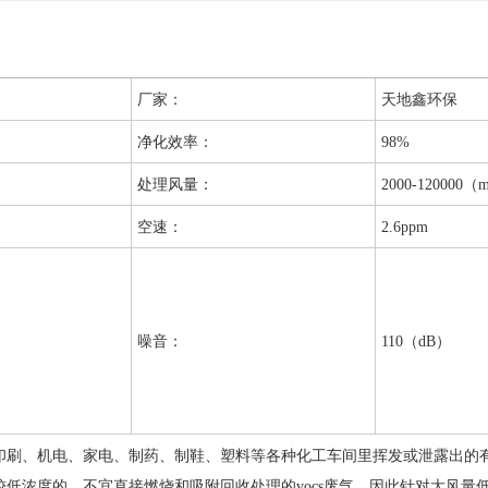
厂家：
天地鑫环保
净化效率：
98%
处理风量：
2000-120000（
空速：
2.6ppm
噪音：
110（dB）
刷、机电、家电、制药、制鞋、塑料等各种化工车间里挥发或泄露出的有机
低浓度的、不宜直接燃烧和吸附回收处理的vocs废气，因此针对大风量