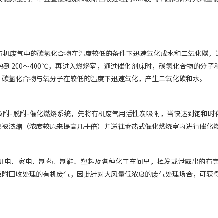
有机废气中的碳氢化合物在温度较低的条件下迅速氧化成水和二氧化碳，
到200～400℃，再进入燃烧室，通过催化剂床时，碳氢化合物的分
，碳氢化合物与氧分子在较低的温度下迅速氧化，产生二氧化碳和水。
吸附-脱附-催化燃烧系统，先将有机废气用活性炭吸附，当快达到饱和时
已被浓缩（浓度较原来提高几十倍）并送往蓄热式催化燃烧室内进行催化
机电、家电、制药、制鞋、塑料及各种化工车间里，挥发或泄露出的有害有
吸附回收处理的有机废气，因此针对大风量低浓度的废气处理场合，可获